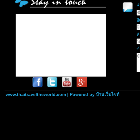
ช
อี
หั
ข
www.thaitraveltheworld.com | Powered by
บ้านเว็บไซต์