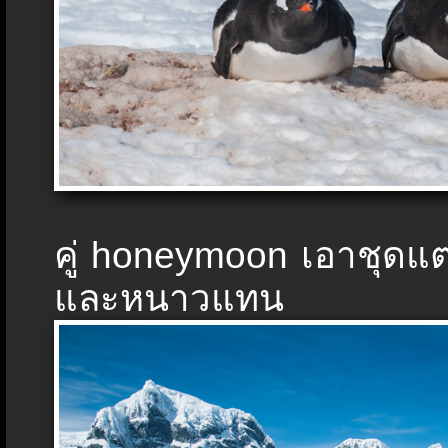
คู่ honeymoon เอาชุดแต่ง
และหนาวแทน