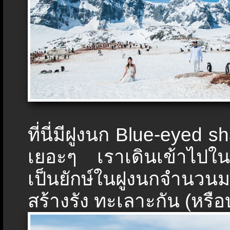
ที่นี่มีฝูงนก Blue-eyed
เยอะๆ เราเดินเข้าไปใ
เป็นยักษ์ในฝูงนกจำนว
สร้างรัง ทะเลาะกัน (หรือบ