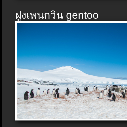
ฝูงเพนกวิน gentoo