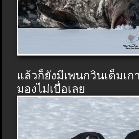
แล้วก็ยังมีเพนกวินเต็ม
มองไม่เบื่อเลย