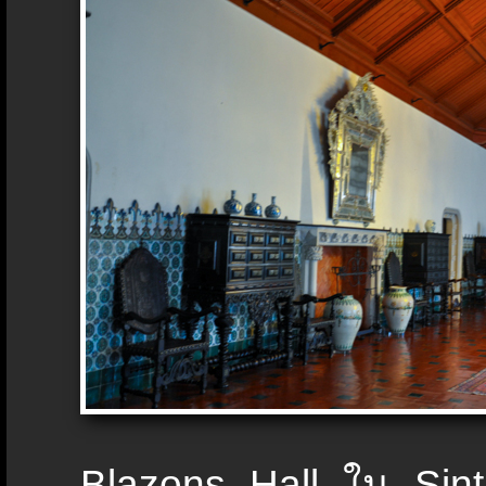
ฺBlazons Hall ใน Sint