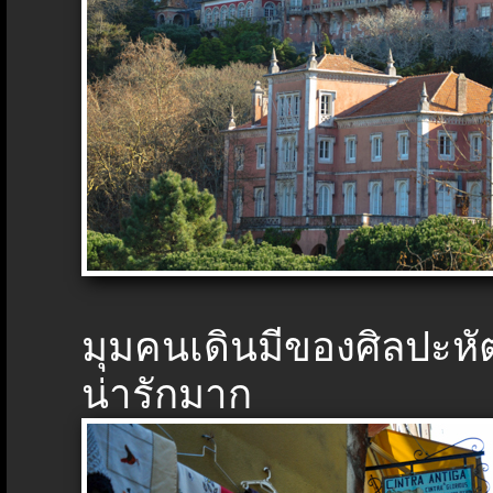
มุมคนเดินมีของศิลปะ
น่ารักมาก