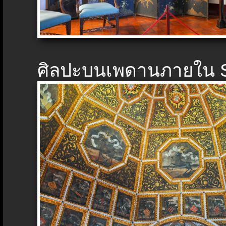
ศิลปะบนเพดานภายใน Si