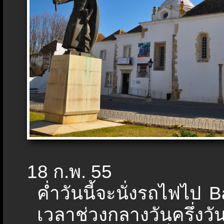
18 ก.พ. 55
ค่ำวันนี้จะนั่งรถไฟไป
เวลาช่วงกลางวันครึ่งวั