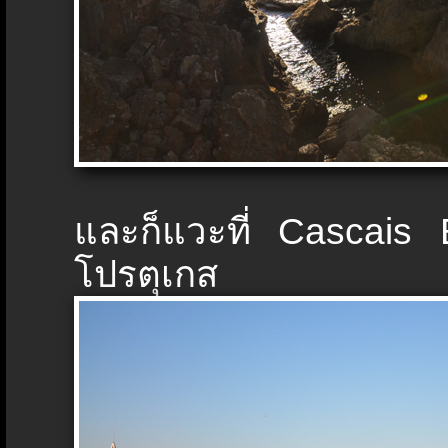
และก็แวะที่ Cascais B
โปรตุเกส