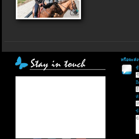
หรือจะส่
ช
อี
หั
ข