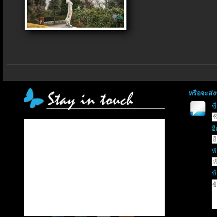
หรือจะส่
ช
อี
หั
ข