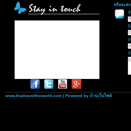
หรือจะส่
ช
อี
หั
ข
www.thaitraveltheworld.com | Powered by
บ้านเว็บไซต์