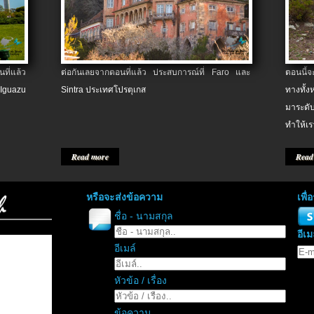
ที่แล้ว
ต่อกันเลยจากตอนที่แล้ว ประสบการณ์ที่ Faro และ
ตอนนี้
 Iguazu
Sintra ประเทศโปรตุเกส
ทางทั้
มาระดับ
ทำให้เร
Read more
Read
หรือจะส่งข้อความ
เพื
ชื่อ - นามสกุล
อีเม
อีเมล์
หัวข้อ / เรื่อง
ข้อความ