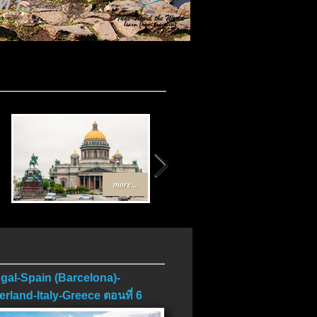
 1..
more...
more...
gal-Spain (Barcelona)-
erland-Italy-Greece ตอนที่ 6
บ