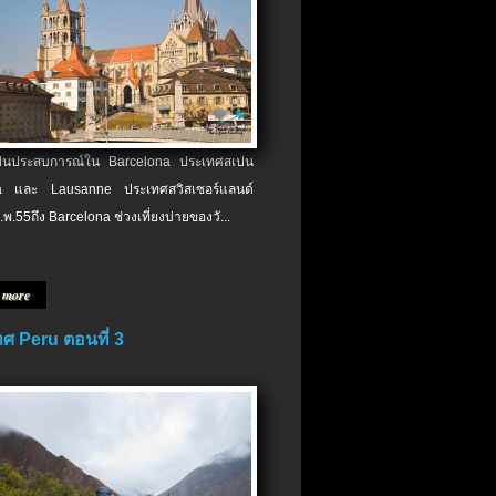
เป็นประสบการณ์ใน Barcelona ประเทศสเปน
 และ Lausanne ประเทศสวิสเซอร์แลนด์
.พ.​55ถึง Barcelona ช่วงเที่ยงบ่ายของวั...
 more
ศ Peru ตอนที่ 3