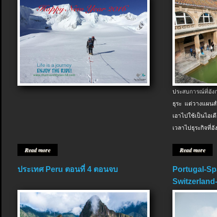
ประสบการณ์ที่อัง
ธุระ แต่วางแผนสำ
เอาไปใช้เป็นไอเด
เวลาไปธุระกิจที่อ
Read more
Read more
ประเทศ Peru ตอนที่ 4 ตอนจบ
Portugal-Sp
Switzerland-