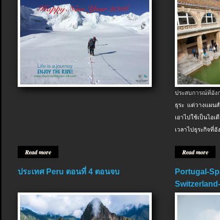
ประสบการณ์ที่อัง
ธุระ แต่วางแผนสำ
เอาไปใช้เป็นไอเด
เวลาไปธุระกิจที่อ
Read more
Read more
ประเทศ Peru ตอนที่ 4 ตอนจบ
Portugal-Sp
Switzerland-