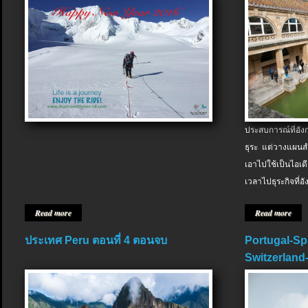
ประสบการณ์ที่อัง
ธุระ แต่วางแผนสำ
เอาไปใช้เป็นไอเด
เวลาไปธุระกิจที่อ
Read more
Read more
ประเทศ Peru ตอนที่ 4 ตอนจบ
Portugal-Sp
Switzerland-