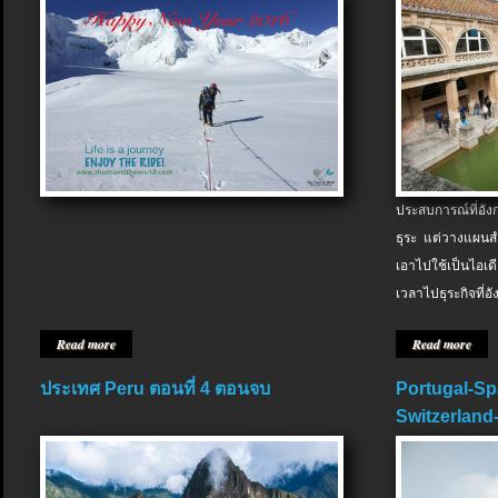
ประสบการณ์ที่อัง
ธุระ แต่วางแผนสำ
เอาไปใช้เป็นไอเด
เวลาไปธุระกิจที่อ
Read more
Read more
ประเทศ Peru ตอนที่ 4 ตอนจบ
Portugal-Sp
Switzerland-