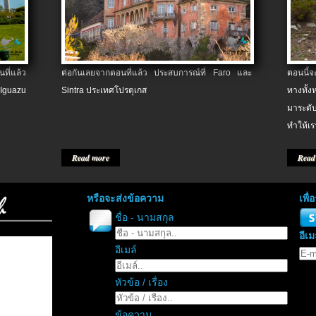
ที่แล้ว
ต่อกันเลยจากตอนที่แล้ว ประสบการณ์ที่ Faro และ
ตอนนี้
 Iguazu
Sintra ประเทศโปรตุเกส
ทางทั้
มาระดับ
ทำให้เร
Read more
Read
หรือจะส่งข้อความ
เพื
ชื่อ - นามสกุล
อีเม
อีเมล์
หัวข้อ / เรื่อง
ข้อความ