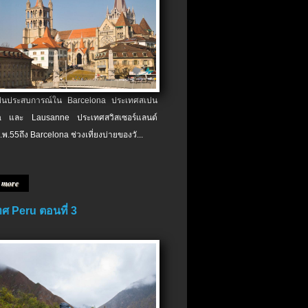
เป็นประสบการณ์ใน Barcelona ประเทศสเปน
 และ Lausanne ประเทศสวิสเซอร์แลนด์
.พ.​55ถึง Barcelona ช่วงเที่ยงบ่ายของวั...
 more
ศ Peru ตอนที่ 3