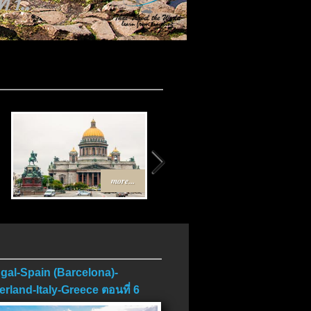
 1..
more...
more...
gal-Spain (Barcelona)-
erland-Italy-Greece ตอนที่ 6
บ