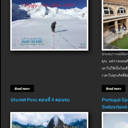
ประสบการณ์ที่อัง
ธุระ แต่วางแผนสำ
เอาไปใช้เป็นไอเด
เวลาไปธุระกิจที่อ
Read more
Read more
ประเทศ Peru ตอนที่ 4 ตอนจบ
Portugal-Sp
Switzerland-