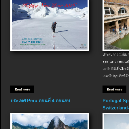
ประสบการณ์ที่อัง
ธุระ แต่วางแผนสำ
เอาไปใช้เป็นไอเด
เวลาไปธุระกิจที่อ
Read more
Read more
ประเทศ Peru ตอนที่ 4 ตอนจบ
Portugal-Sp
Switzerland-