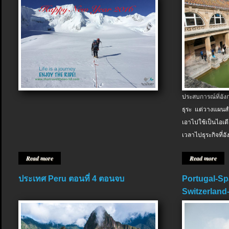
ประสบการณ์ที่อัง
ธุระ แต่วางแผนสำ
เอาไปใช้เป็นไอเด
เวลาไปธุระกิจที่อ
Read more
Read more
ประเทศ Peru ตอนที่ 4 ตอนจบ
Portugal-Sp
Switzerland-