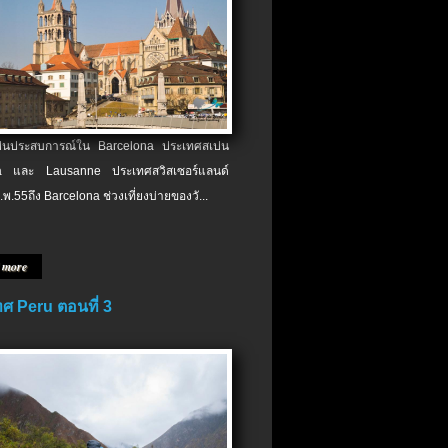
เป็นประสบการณ์ใน Barcelona ประเทศสเปน
 และ Lausanne ประเทศสวิสเซอร์แลนด์
.พ.​55ถึง Barcelona ช่วงเที่ยงบ่ายของวั...
 more
ศ Peru ตอนที่ 3