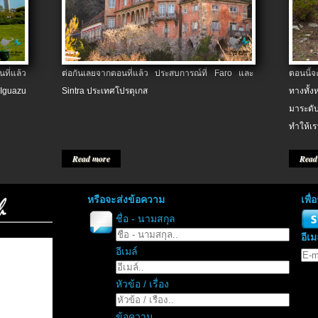
ที่แล้ว
ต่อกันเลยจากตอนที่แล้ว ประสบการณ์ที่ Faro และ
ตอนนี้
 Iguazu
Sintra ประเทศโปรตุเกส
ทางทั้
มาระดับ
ทำให้เร
Read more
Read
หรือจะส่งข้อความ
เพื
ชื่อ - นามสกุล
อีเม
อีเมล์
หัวข้อ / เรื่อง
ข้อความ