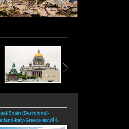
 1..
more...
more...
gal-Spain (Barcelona)-
erland-Italy-Greece ตอนที่ 6
บ