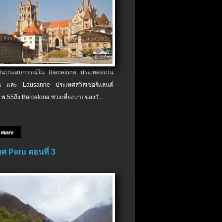
เป็นประสบการณ์ใน Barcelona ประเทศสเปน
 และ Lausanne ประเทศสวิสเซอร์แลนด์
.พ.​55ถึง Barcelona ช่วงเที่ยงบ่ายของวั...
 more
ศ Peru ตอนที่ 3