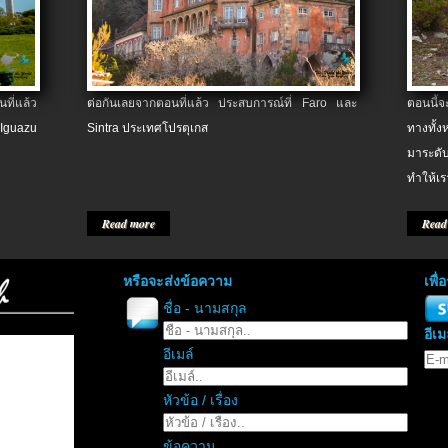
ที่แล้ว
ต่อกันเลยจากตอนที่แล้ว ประสบการณ์ที่ Faro และ
ตอนนี้
 Iguazu
Sintra ประเทศโปรตุเกส
ทางทั้
มาระดับ
ทำให้เร
Read more
Read
หรือจะส่งข้อความ
เพื
ชื่อ - นามสกุล
อีเม
อีเมล์
หัวข้อ / เรื่อง
ข้อความ