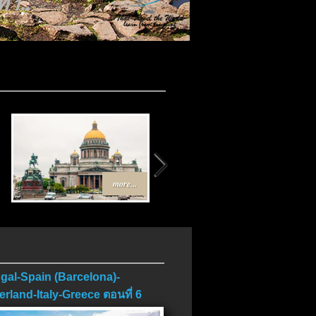
 1..
..
more...
more...
gal-Spain (Barcelona)-
erland-Italy-Greece ตอนที่ 6
บ