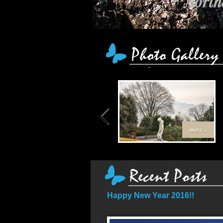
Northe
เส้
more...
Happy New Year 2016!!