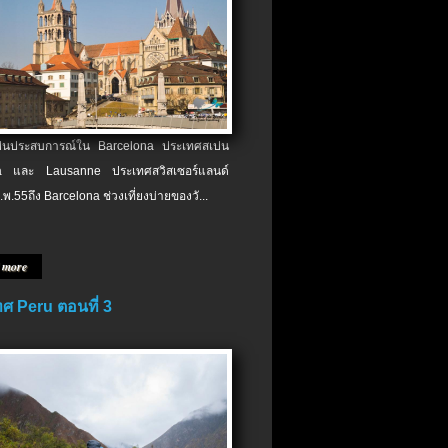
เป็นประสบการณ์ใน Barcelona ประเทศสเปน
 และ Lausanne ประเทศสวิสเซอร์แลนด์
.พ.​55ถึง Barcelona ช่วงเที่ยงบ่ายของวั...
 more
ศ Peru ตอนที่ 3