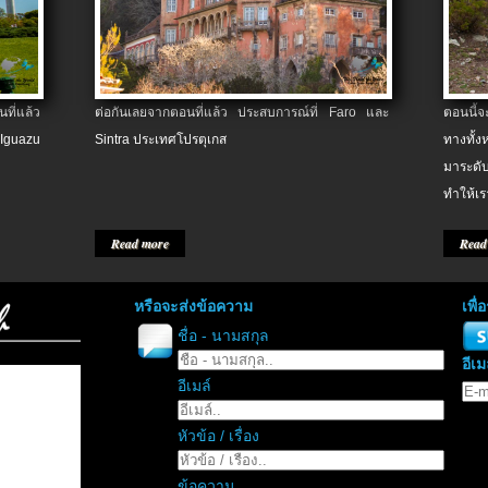
ที่แล้ว
ต่อกันเลยจากตอนที่แล้ว ประสบการณ์ที่ Faro และ
ตอนนี้
 Iguazu
Sintra ประเทศโปรตุเกส
ทางทั้
มาระดับ
ทำให้เร
Read more
Read
หรือจะส่งข้อความ
เพื
ชื่อ - นามสกุล
อีเม
อีเมล์
หัวข้อ / เรื่อง
ข้อความ