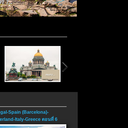
บ..
more...
more...
gal-Spain (Barcelona)-
erland-Italy-Greece ตอนที่ 6
บ