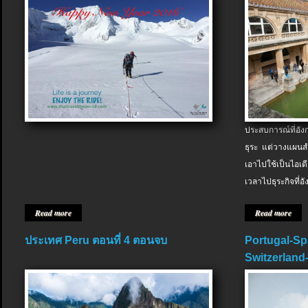
ประสบการณ์ที่อัง
ธุระ แต่วางแผนสำ
เอาไปใช้เป็นไอเด
เวลาไปธุระกิจที่อ
Read more
Read more
ประเทศ Peru ตอนที่ 4 ตอนจบ
Portugal-Sp
Switzerland-