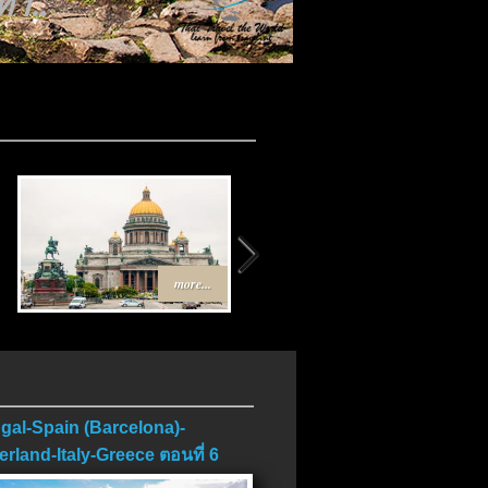
 1..
more...
more...
gal-Spain (Barcelona)-
erland-Italy-Greece ตอนที่ 6
บ