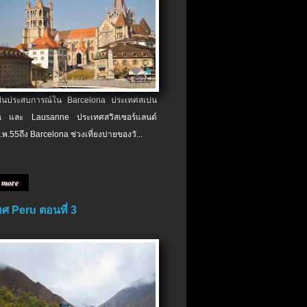
เป็นประสบการณ์ใน Barcelona ประเทศสเปน
 และ Lausanne ประเทศสวิสเซอร์แลนด์
.พ.​55ถึง Barcelona ช่วงเที่ยงบ่ายของวั...
 more
ศ Peru ตอนที่ 3