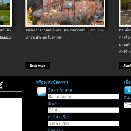
ที่แล้ว
ต่อกันเลยจากตอนที่แล้ว ประสบการณ์ที่ Faro และ
ตอนนี้
 Iguazu
Sintra ประเทศโปรตุเกส
ทางทั้
มาระดับ
ทำให้เร
Read more
Read
หรือจะส่งข้อความ
เพื
ชื่อ - นามสกุล
อีเม
อีเมล์
หัวข้อ / เรื่อง
ข้อความ