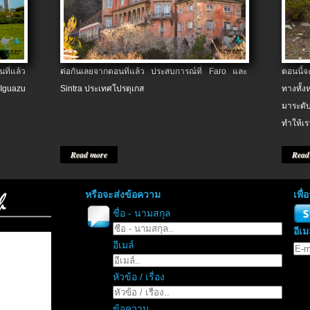
ที่แล้ว
ต่อกันเลยจากตอนที่แล้ว ประสบการณ์ที่ Faro และ
ตอนนี้
 Iguazu
Sintra ประเทศโปรตุเกส
ทางทั้
มาระดับ
ทำให้เร
Read more
Read
หรือจะส่งข้อความ
เพื
ชื่อ - นามสกุล
อีเม
อีเมล์
หัวข้อ / เรื่อง
ข้อความ