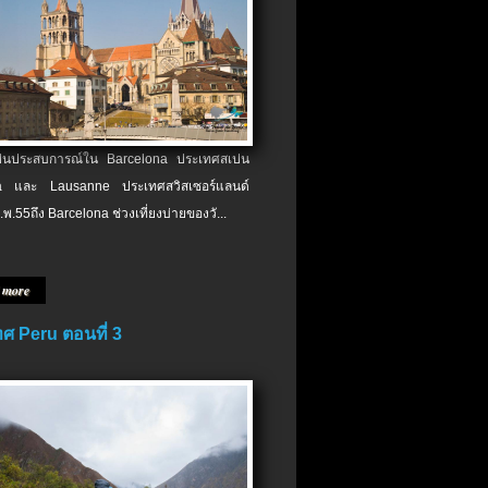
เป็นประสบการณ์ใน Barcelona ประเทศสเปน
 และ Lausanne ประเทศสวิสเซอร์แลนด์
.พ.​55ถึง Barcelona ช่วงเที่ยงบ่ายของวั...
 more
ศ Peru ตอนที่ 3