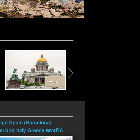
บ..
more...
more...
gal-Spain (Barcelona)-
erland-Italy-Greece ตอนที่ 6
บ