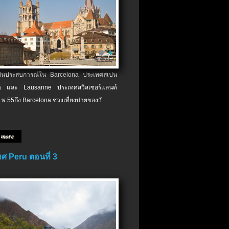
เป็นประสบการณ์ใน Barcelona ประเทศสเปน
 และ Lausanne ประเทศสวิสเซอร์แลนด์
.พ.​55ถึง Barcelona ช่วงเที่ยงบ่ายของวั...
 more
ศ Peru ตอนที่ 3