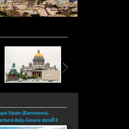
 1..
.
more...
more...
gal-Spain (Barcelona)-
erland-Italy-Greece ตอนที่ 6
บ