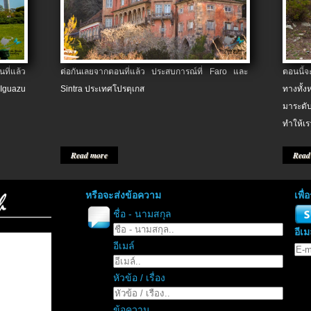
ที่แล้ว
ต่อกันเลยจากตอนที่แล้ว ประสบการณ์ที่ Faro และ
ตอนนี้
 Iguazu
Sintra ประเทศโปรตุเกส
ทางทั้
มาระดับ
ทำให้เร
Read more
Read
หรือจะส่งข้อความ
เพื
ชื่อ - นามสกุล
อีเม
อีเมล์
หัวข้อ / เรื่อง
ข้อความ