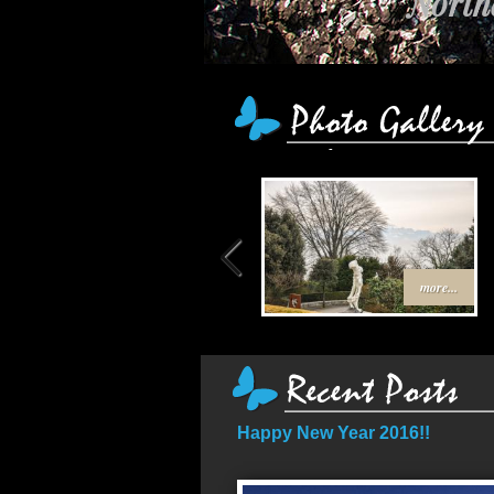
Northe
เส้น
more...
Happy New Year 2016!!