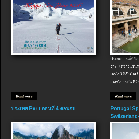
ประสบการณ์ที่อัง
ธุระ แต่วางแผนสำ
เอาไปใช้เป็นไอเด
เวลาไปธุระกิจที่อ
Read more
Read more
ประเทศ Peru ตอนที่ 4 ตอนจบ
Portugal-Sp
Switzerland-