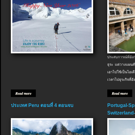
ประสบการณ์ที่อัง
ธุระ แต่วางแผนสำ
เอาไปใช้เป็นไอเด
เวลาไปธุระกิจที่อ
Read more
Read more
ประเทศ Peru ตอนที่ 4 ตอนจบ
Portugal-Sp
Switzerland-