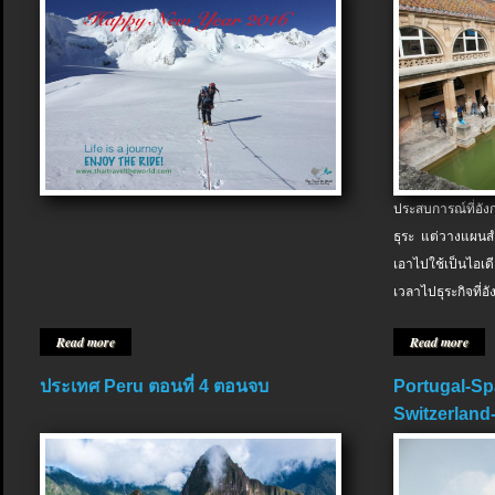
ประสบการณ์ที่อัง
ธุระ แต่วางแผนสำ
เอาไปใช้เป็นไอเด
เวลาไปธุระกิจที่อ
Read more
Read more
ประเทศ Peru ตอนที่ 4 ตอนจบ
Portugal-Sp
Switzerland-