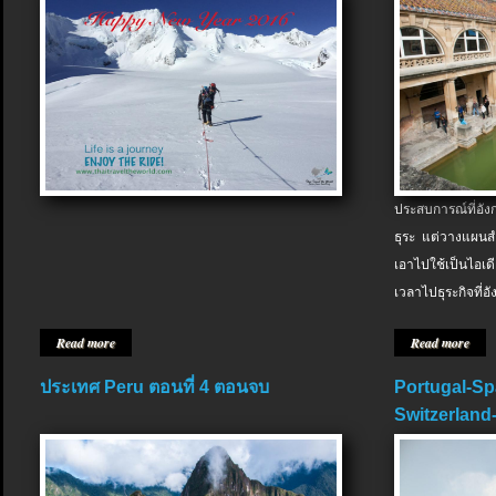
ประสบการณ์ที่อัง
ธุระ แต่วางแผนสำ
เอาไปใช้เป็นไอเด
เวลาไปธุระกิจที่อ
Read more
Read more
ประเทศ Peru ตอนที่ 4 ตอนจบ
Portugal-Sp
Switzerland-