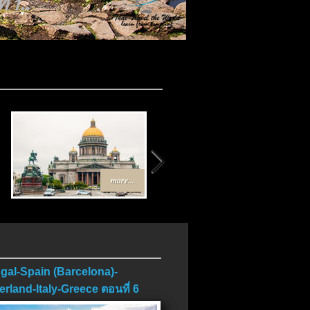
 1..
..
more...
more...
gal-Spain (Barcelona)-
erland-Italy-Greece ตอนที่ 6
บ