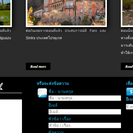
ที่แล้ว
ต่อกันเลยจากตอนที่แล้ว ประสบการณ์ที่ Faro และ
ตอนนี้
 Iguazu
Sintra ประเทศโปรตุเกส
ทางทั้
มาระดับ
ทำให้เร
Read more
Read
หรือจะส่งข้อความ
เพื
ชื่อ - นามสกุล
อีเม
อีเมล์
หัวข้อ / เรื่อง
ข้อความ