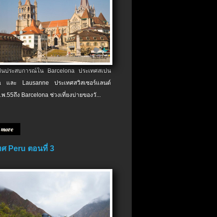
เป็นประสบการณ์ใน Barcelona ประเทศสเปน
 และ Lausanne ประเทศสวิสเซอร์แลนด์
.พ.​55ถึง Barcelona ช่วงเที่ยงบ่ายของวั...
 more
ศ Peru ตอนที่ 3