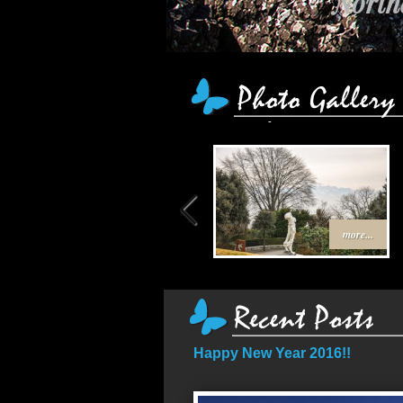
Northe
เส้
more...
Happy New Year 2016!!