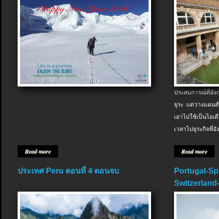
ประสบการณ์ที่อัง
ธุระ แต่วางแผนสำ
เอาไปใช้เป็นไอเด
เวลาไปธุระกิจที่อ
Read more
Read more
ประเทศ Peru ตอนที่ 4 ตอนจบ
Portugal-Sp
Switzerland-