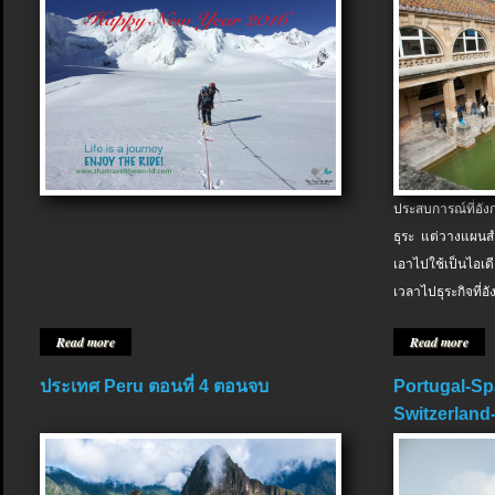
ประสบการณ์ที่อัง
ธุระ แต่วางแผนสำ
เอาไปใช้เป็นไอเด
เวลาไปธุระกิจที่อ
Read more
Read more
ประเทศ Peru ตอนที่ 4 ตอนจบ
Portugal-Sp
Switzerland-