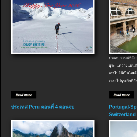
ประสบการณ์ที่อัง
ธุระ แต่วางแผนสำ
เอาไปใช้เป็นไอเด
เวลาไปธุระกิจที่อ
Read more
Read more
ประเทศ Peru ตอนที่ 4 ตอนจบ
Portugal-Sp
Switzerland-