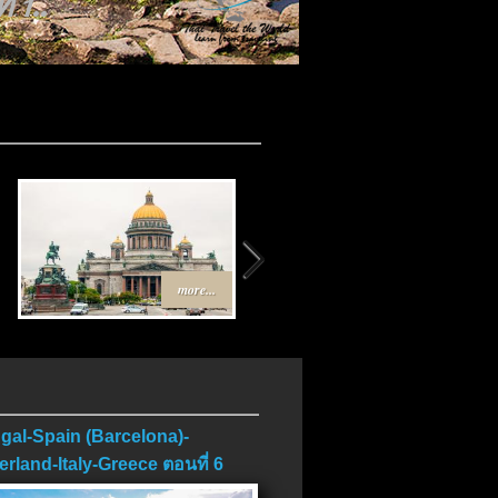
 1..
.
more...
more...
gal-Spain (Barcelona)-
erland-Italy-Greece ตอนที่ 6
บ