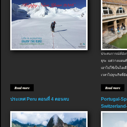
ประสบการณ์ที่อัง
ธุระ แต่วางแผนสำ
เอาไปใช้เป็นไอเด
เวลาไปธุระกิจที่อ
Read more
Read more
ประเทศ Peru ตอนที่ 4 ตอนจบ
Portugal-Sp
Switzerland-