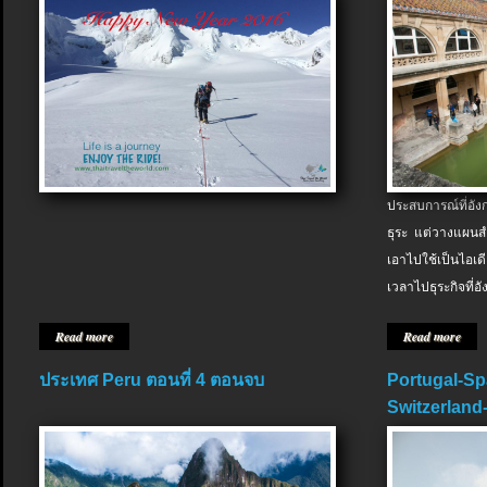
ประสบการณ์ที่อัง
ธุระ แต่วางแผนสำ
เอาไปใช้เป็นไอเด
เวลาไปธุระกิจที่อ
Read more
Read more
ประเทศ Peru ตอนที่ 4 ตอนจบ
Portugal-Sp
Switzerland-