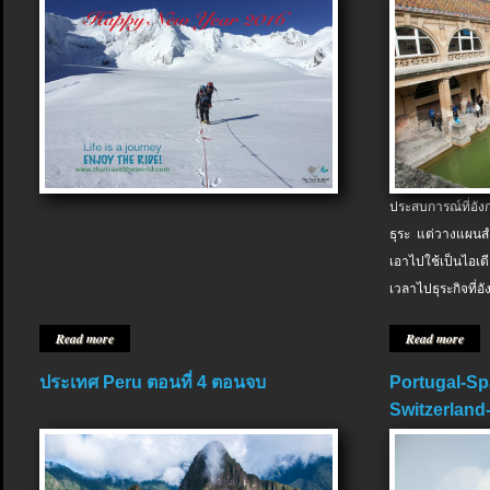
ประสบการณ์ที่อัง
ธุระ แต่วางแผนสำ
เอาไปใช้เป็นไอเด
เวลาไปธุระกิจที่อ
Read more
Read more
ประเทศ Peru ตอนที่ 4 ตอนจบ
Portugal-Sp
Switzerland-