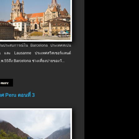
เป็นประสบการณ์ใน Barcelona ประเทศสเปน
 และ Lausanne ประเทศสวิสเซอร์แลนด์
.พ.​55ถึง Barcelona ช่วงเที่ยงบ่ายของวั...
 more
ศ Peru ตอนที่ 3