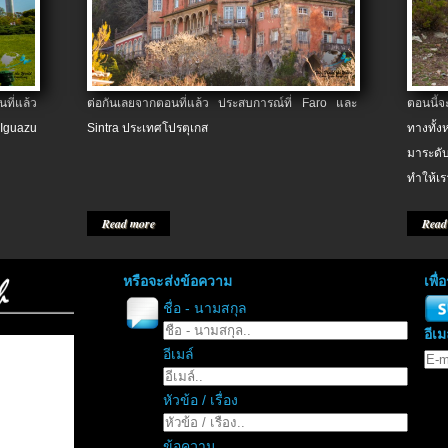
ที่แล้ว
ต่อกันเลยจากตอนที่แล้ว ประสบการณ์ที่ Faro และ
ตอนนี้
 Iguazu
Sintra ประเทศโปรตุเกส
ทางทั้
มาระดับ
ทำให้เร
Read more
Read
หรือจะส่งข้อความ
เพื
ชื่อ - นามสกุล
อีเม
อีเมล์
หัวข้อ / เรื่อง
ข้อความ