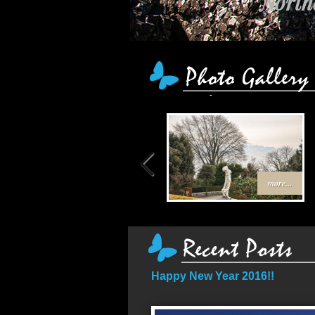
Northe
เส้น
more...
Happy New Year 2016!!