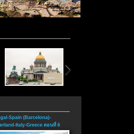
 1..
.
more...
more...
gal-Spain (Barcelona)-
erland-Italy-Greece ตอนที่ 6
บ