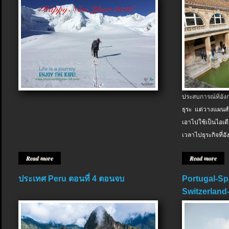
ประสบการณ์ที่อัง
ธุระ แต่วางแผนสำ
เอาไปใช้เป็นไอเด
เวลาไปธุระกิจที่อ
Read more
Read more
ประเทศ Peru ตอนที่ 4 ตอนจบ
Portugal-Sp
Switzerland-