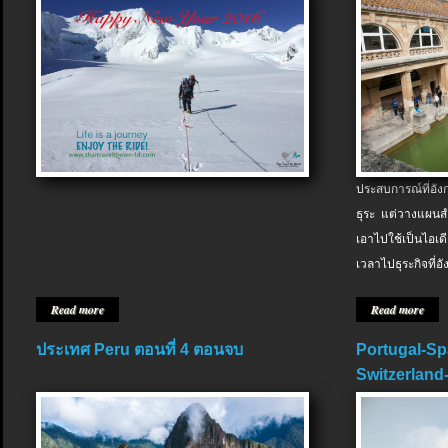
ประสบการณ์ที่อัง
ธุระ แต่วางแผนสำ
เอาไปใช้เป็นไอเด
เวลาไปธุระกิจที่อ
Read more
Read more
ประเทศ Peru ตอนที่ 4 ตอนจบ
Portugal-Sp
Switzerland-