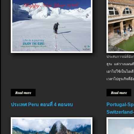
ประสบการณ์ที่อัง
ธุระ แต่วางแผนสำ
เอาไปใช้เป็นไอเด
เวลาไปธุระกิจที่อ
Read more
Read more
ประเทศ Peru ตอนที่ 4 ตอนจบ
Portugal-Sp
Switzerland-