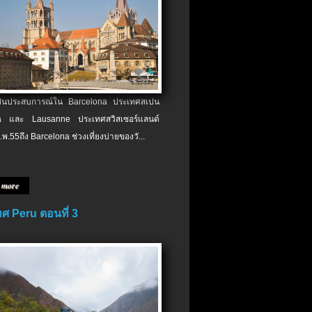
เป็นประสบการณ์ใน Barcelona ประเทศสเปน
 และ Lausanne ประเทศสวิสเซอร์แลนด์
.พ.​55ถึง Barcelona ช่วงเที่ยงบ่ายของวั...
 more
ศ Peru ตอนที่ 3