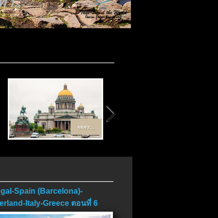
บ..
more...
more...
gal-Spain (Barcelona)-
erland-Italy-Greece ตอนที่ 6
บ