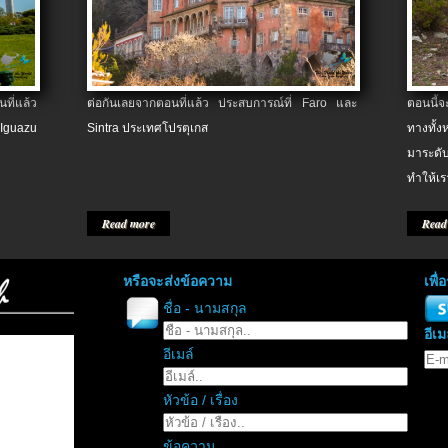
ที่แล้ว
ต่อกันเลยจากตอนที่แล้ว ประสบการณ์ที่ Faro และ
ตอนนี้
 Iguazu
Sintra ประเทศโปรตุเกส
ทางทั้
มาระดับ
ทำให้เร
Read more
Read
หรือจะส่งข้อความ
เพื
ชื่อ - นามสกุล
อีเม
อีเมล์
หัวข้อ / เรื่อง
ข้อความ