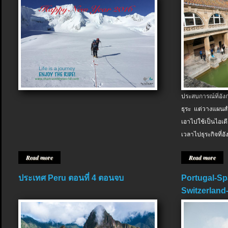
ประสบการณ์ที่อัง
ธุระ แต่วางแผนสำ
เอาไปใช้เป็นไอเด
เวลาไปธุระกิจที่อ
Read more
Read more
ประเทศ Peru ตอนที่ 4 ตอนจบ
Portugal-Sp
Switzerland-