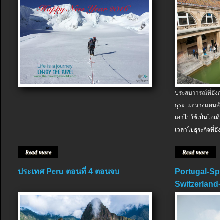
ประสบการณ์ที่อัง
ธุระ แต่วางแผนสำ
เอาไปใช้เป็นไอเด
เวลาไปธุระกิจที่อ
Read more
Read more
ประเทศ Peru ตอนที่ 4 ตอนจบ
Portugal-Sp
Switzerland-