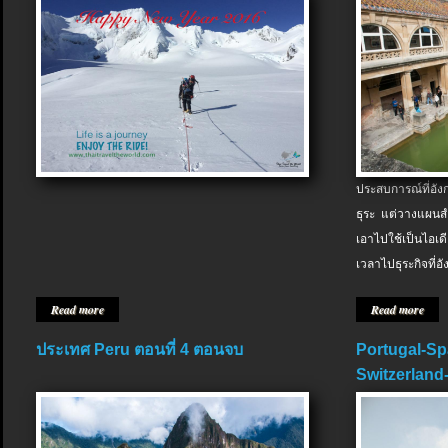
ประสบการณ์ที่อัง
ธุระ แต่วางแผนสำ
เอาไปใช้เป็นไอเด
เวลาไปธุระกิจที่อ
Read more
Read more
ประเทศ Peru ตอนที่ 4 ตอนจบ
Portugal-Sp
Switzerland-