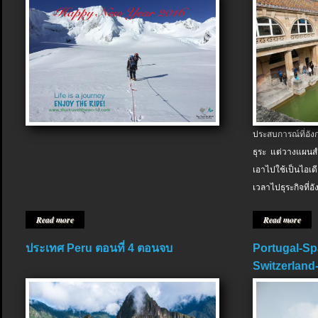
ประสบการณ์ที่อัง
ธุระ แต่วางแผนสำ
เอาไปใช้เป็นไอเด
เวลาไปธุระกิจที่อ
Read more
Read more
ประเทศ Peru ตอนที่ 4 ตอนจบ
Portugal-Sp
Switzerland-