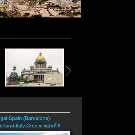
 1..
more...
more...
gal-Spain (Barcelona)-
erland-Italy-Greece ตอนที่ 6
บ