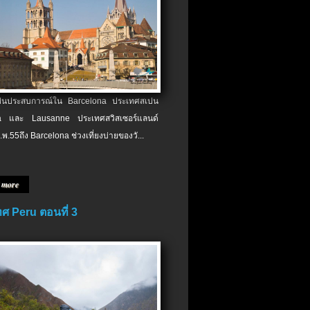
เป็นประสบการณ์ใน Barcelona ประเทศสเปน
 และ Lausanne ประเทศสวิสเซอร์แลนด์
.พ.​55ถึง Barcelona ช่วงเที่ยงบ่ายของวั...
 more
ศ Peru ตอนที่ 3