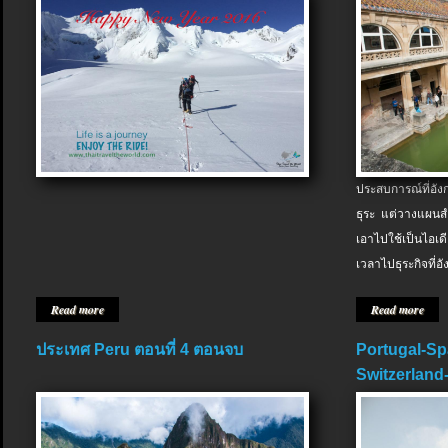
ประสบการณ์ที่อัง
ธุระ แต่วางแผนสำ
เอาไปใช้เป็นไอเด
เวลาไปธุระกิจที่อ
Read more
Read more
ประเทศ Peru ตอนที่ 4 ตอนจบ
Portugal-Sp
Switzerland-