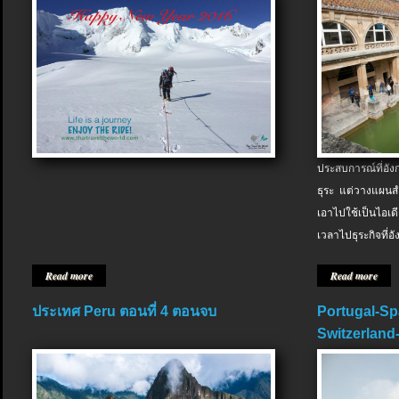
ประสบการณ์ที่อัง
ธุระ แต่วางแผนสำ
เอาไปใช้เป็นไอเด
เวลาไปธุระกิจที่อ
Read more
Read more
ประเทศ Peru ตอนที่ 4 ตอนจบ
Portugal-Sp
Switzerland-