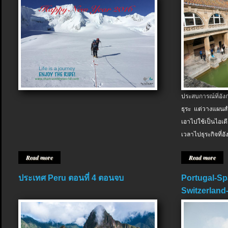
ประสบการณ์ที่อัง
ธุระ แต่วางแผนสำ
เอาไปใช้เป็นไอเด
เวลาไปธุระกิจที่อ
Read more
Read more
ประเทศ Peru ตอนที่ 4 ตอนจบ
Portugal-Sp
Switzerland-