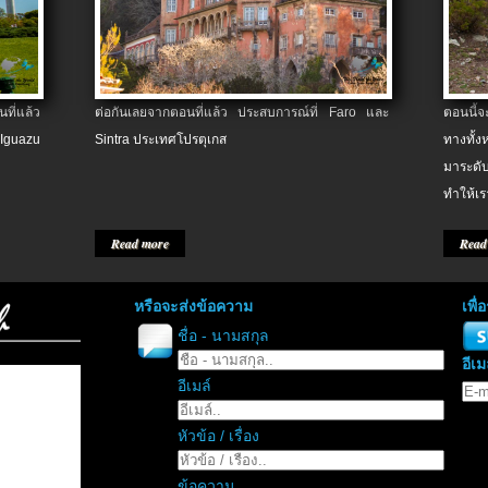
ที่แล้ว
ต่อกันเลยจากตอนที่แล้ว ประสบการณ์ที่ Faro และ
ตอนนี้
 Iguazu
Sintra ประเทศโปรตุเกส
ทางทั้
มาระดับ
ทำให้เร
Read more
Read
หรือจะส่งข้อความ
เพื
ชื่อ - นามสกุล
อีเม
อีเมล์
หัวข้อ / เรื่อง
ข้อความ