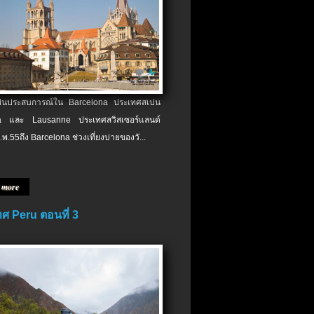
เป็นประสบการณ์ใน Barcelona ประเทศสเปน
 และ Lausanne ประเทศสวิสเซอร์แลนด์
.พ.​55ถึง Barcelona ช่วงเที่ยงบ่ายของวั...
 more
ศ Peru ตอนที่ 3