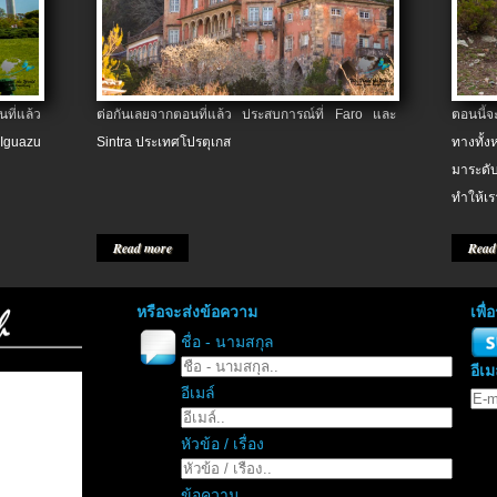
ที่แล้ว
ต่อกันเลยจากตอนที่แล้ว ประสบการณ์ที่ Faro และ
ตอนนี้
 Iguazu
Sintra ประเทศโปรตุเกส
ทางทั้
มาระดับ
ทำให้เร
Read more
Read
หรือจะส่งข้อความ
เพื
ชื่อ - นามสกุล
อีเม
อีเมล์
หัวข้อ / เรื่อง
ข้อความ