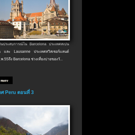
เป็นประสบการณ์ใน Barcelona ประเทศสเปน
 และ Lausanne ประเทศสวิสเซอร์แลนด์
.พ.​55ถึง Barcelona ช่วงเที่ยงบ่ายของวั...
 more
ศ Peru ตอนที่ 3