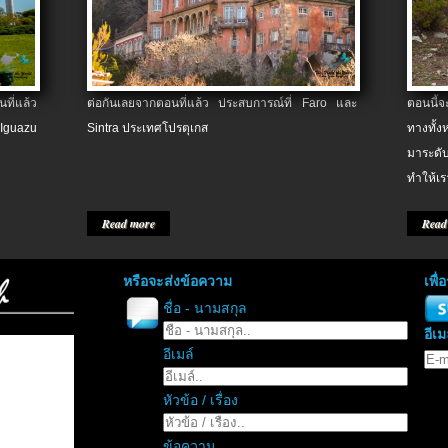
ที่แล้ว
ต่อกันเลยจากตอนที่แล้ว ประสบการณ์ที่ Faro และ
ตอนนี้
 Iguazu
Sintra ประเทศโปรตุเกส
ทางทั้
มาระดับ
ทำให้เร
Read more
Read
หรือจะส่งข้อความ
เพื
ชื่อ - นามสกุล
อีเม
อีเมล์
หัวข้อ / เรื่อง
ข้อความ