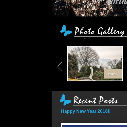
Northe
เส้
more...
Happy New Year 2016!!