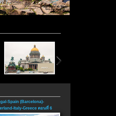
 1..
.
more...
more...
gal-Spain (Barcelona)-
erland-Italy-Greece ตอนที่ 6
บ