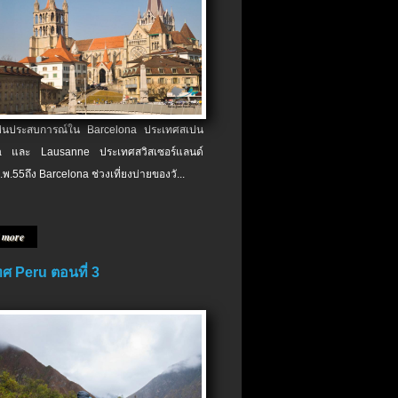
เป็นประสบการณ์ใน Barcelona ประเทศสเปน
 และ Lausanne ประเทศสวิสเซอร์แลนด์
.พ.​55ถึง Barcelona ช่วงเที่ยงบ่ายของวั...
 more
ศ Peru ตอนที่ 3